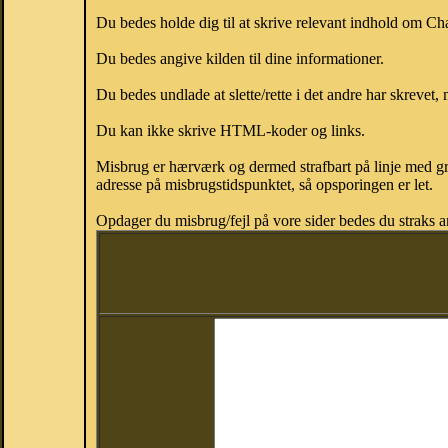
Du bedes holde dig til at skrive relevant indhold om C
Du bedes angive kilden til dine informationer.
Du bedes undlade at slette/rette i det andre har skrevet, 
Du kan ikke skrive HTML-koder og links.
Misbrug er hærværk og dermed strafbart på linje med gr
adresse på misbrugstidspunktet, så opsporingen er let.
Opdager du misbrug/fejl på vore sider bedes du straks a