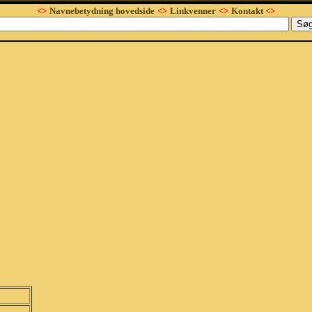
<>
Navnebetydning hovedside
<>
Linkvenner
<>
Kontakt
<>