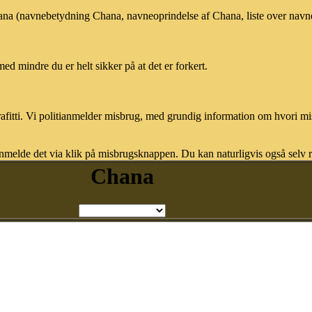
hana (navnebetydning Chana, navneoprindelse af Chana, liste over nav
med mindre du er helt sikker på at det er forkert.
afitti. Vi politianmelder misbrug, med grundig information om hvori m
nmelde det via klik på misbrugsknappen. Du kan naturligvis også selv re
Chana