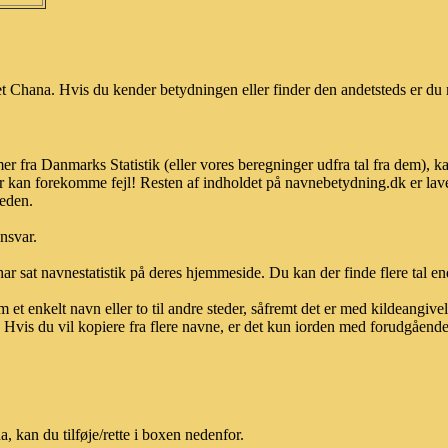
 Chana. Hvis du kender betydningen eller finder den andetsteds er du m
r fra Danmarks Statistik (eller vores beregninger udfra tal fra dem), 
r kan forekomme fejl! Resten af indholdet på navnebetydning.dk er lave
heden.
ansvar.
ar sat navnestatistik på deres hjemmeside. Du kan der finde flere tal end
et enkelt navn eller to til andre steder, såfremt det er med kildeangiv
vis du vil kopiere fra flere navne, er det kun iorden med forudgående sk
 kan du tilføje/rette i boxen nedenfor.