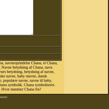
a, navneoprindelse Chana, et Chana,
, Navne betydning af Chana, navn
vnes betydning, betydning af navne,
nske navne, baby mavne, dansk
ne, populære navne, navne til baby,
ana symbolik. Chana symboliserer.
- Hvor stammer Chana fra?
nummer)