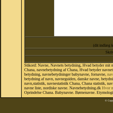
(dit indlæg 
Skri
Stikord: Navne, Navnets betydning, Hvad betyder mit
Chana, navnebetydning af Chana, Hvad betyder navnet 
betydning, navnebetydninger babynavne, fornavne,
nav
betydning af navn, navneguiden, danske navne, betydn
navn,statistik, navnestatistik Chana, Chana statistik, n
navne liste, nordiske navne. Navnebetydning.dk
Hvor 
Oprindelse Chana. Babynavne. Børnenavne. Etymologi.
© Copy