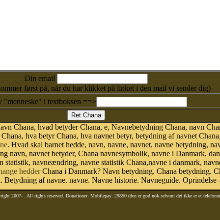
Din email
kommer først på, når du har klikket på linket i den mail vi sender dig)
v "menneske" i textboksen ==>
 navn Chana, hvad betyder Chana, e, Navnebetydning Chana, navn Chan
Chana, hva betyr Chana, hva navnet betyr, betydning af navnet Chana
ne
. Hvad skal barnet hedde, navn, navne, navnet, navne betydning, na
ing navn, navnet betyder, Chana navnesymbolik, navne i Danmark, da
avn statistik, navneændring, navne statistik Chana,navne i danmark, nav
mange hedder
Chana i Danmark? Navn betydning. Chana betydning. Ch
 Betydning af navne. navne. Navne historie. Navneguide. Oprindelse 
right 2007-
. All rights reserved. Donationer: Mobilepay: 29850 (den er god nok selvom det ikke er et telefon