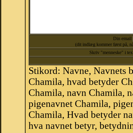
Din email
(dit indlæg kommer først på, nå
Skriv "menneske" i te
Stikord: Navne, Navnets 
Chamila, hvad betyder Ch
Chamila, navn Chamila, n
pigenavnet Chamila, pige
Chamila, Hvad betyder na
hva navnet betyr, betydni