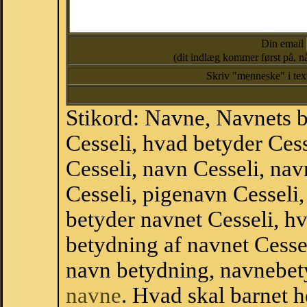
Din email
(dit indlæg kommer først på, nå
Skriv "menneske" i te
Stikord: Navne, Navnets 
Cesseli, hvad betyder Ces
Cesseli, navn Cesseli, na
Cesseli, pigenavn Cesseli
betyder navnet Cesseli, hv
betydning af navnet Cesse
navn betydning, navnebet
navne
. Hvad skal barnet 