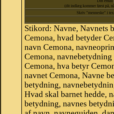
Din email
(dit indlæg kommer først på, nå
Skriv "menneske" i te
Stikord: Navne, Navnets 
Cemona, hvad betyder Ce
navn Cemona, navneoprin
Cemona, navnebetydning 
Cemona, hva betyr Cemona
navnet Cemona, Navne be
betydning, navnebetydnin
Hvad skal barnet hedde, n
betydning, navnes betydni
af navn, navneguiden, da