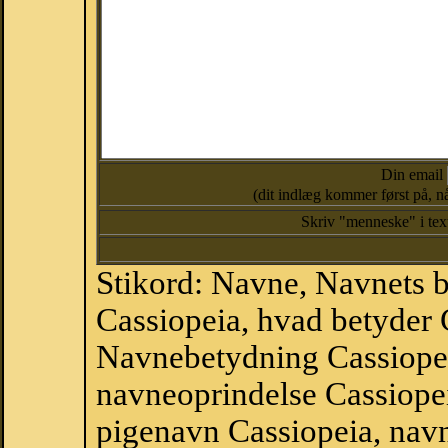
Din email
(dit indlæg kommer først på, nå
Skriv "menneske" i te
Stikord: Navne, Navnets 
Cassiopeia, hvad betyder 
Navnebetydning Cassiopei
navneoprindelse Cassiopei
pigenavn Cassiopeia, nav