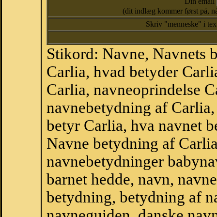
Din email
(dit indlæg kommer først på, nå
Skriv "menneske" i te
Stikord: Navne, Navnets 
Carlia, hvad betyder Carl
Carlia, navneoprindelse Car
navnebetydning af Carlia,
betyr Carlia, hva navnet b
Navne betydning af Carlia
navnebetydninger babyna
barnet hedde, navn, navne
betydning, betydning af n
navneguiden, danske navn