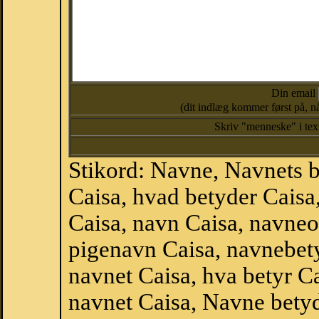
Din email
(dit indlæg kommer først på, nå
Skriv "menneske" i te
Stikord: Navne, Navnets 
Caisa, hvad betyder Cais
Caisa, navn Caisa, navneo
pigenavn Caisa, navnebet
navnet Caisa, hva betyr Ca
navnet Caisa, Navne betyd