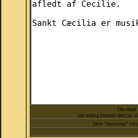
Din email
(dit indlæg kommer først på, nå
Skriv "menneske" i te