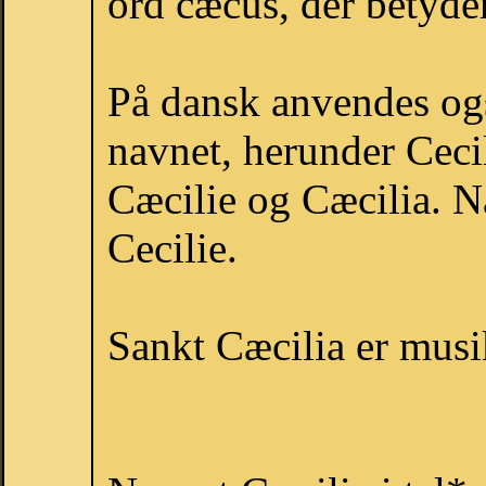
ord cæcus, der betyde
På dansk anvendes ogs
navnet, herunder Cecili
Cæcilie og Cæcilia. Na
Cecilie.
Sankt Cæcilia er musi