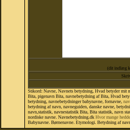
(dit indlæg 
Skri
Stikord: Navne, Navnets betydning, Hvad betyder mit n
Bita, pigenavn Bita, navnebetydning af Bita, Hvad betyd
betydning, navnebetydninger babynavne, fornavne,
nav
betydning af navn, navneguiden, danske navne, betydn
navn,statistik, navnestatistik Bita, Bita statistik, navn
nordiske navne. Navnebetydning.dk
Hvor mange hedde
Babynavne. Børnenavne. Etymologi. Betydning af navne