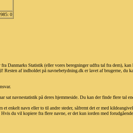
1985: 0
 fra Danmarks Statistik (eller vores beregninger udfra tal fra dem), k
l! Resten af indholdet på navnebetydning.dk er lavet af brugerne, du kan
ansvar.
ar sat navnestatistik på deres hjemmeside. Du kan der finde flere tal end
et enkelt navn eller to til andre steder, såfremt det er med kildeangiv
vis du vil kopiere fra flere navne, er det kun iorden med forudgående sk