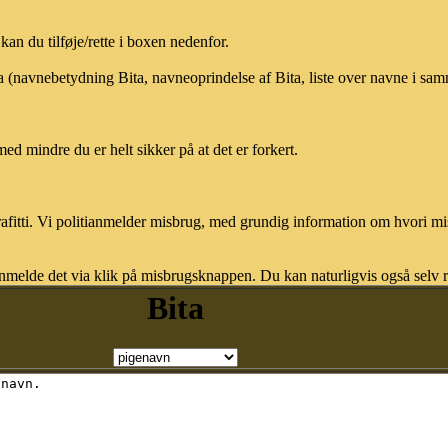
an du tilføje/rette i boxen nedenfor.
ta (navnebetydning Bita, navneoprindelse af Bita, liste over navne i sa
med mindre du er helt sikker på at det er forkert.
afitti. Vi politianmelder misbrug, med grundig information om hvori m
nmelde det via klik på misbrugsknappen. Du kan naturligvis også selv re
Bita