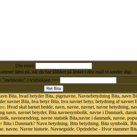
Din email
kommer først på, når du har klikket på linket i den mail vi sender dig)
v "menneske" i textboksen ==>
avn Bita, hvad betyder Bita, pigenavne, Navnebetydning Bita, navn Bit
er navnet Bita, hva betyr Bita, hva navnet betyr, betydning af navnet 
ne
. Hvad skal barnet hedde, navn, navne, navnet, navne betydning, na
ing navn, navnet betyder, Bita navnesymbolik, navne i Danmark, dans
 statistik, navneændring, navne statistik Bita,navne i danmark, navne, pop
r
Bita i Danmark? Navn betydning. Bita betydning. Bita symbolik. Bita
. navne. Navne historie. Navneguide. Oprindelse - Hvor stammer Bita