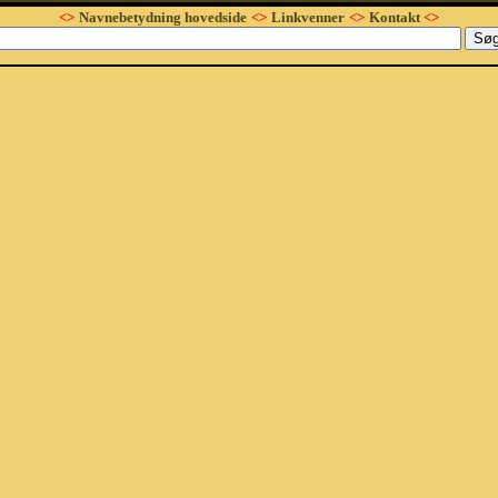
<>
Navnebetydning hovedside
<>
Linkvenner
<>
Kontakt
<>