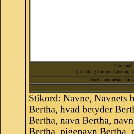
Din email
(dit indlæg kommer først på, nå
Skriv "menneske" i te
Stikord: Navne, Navnets 
Bertha, hvad betyder Ber
Bertha, navn Bertha, navn
Bertha, pigenavn Bertha,