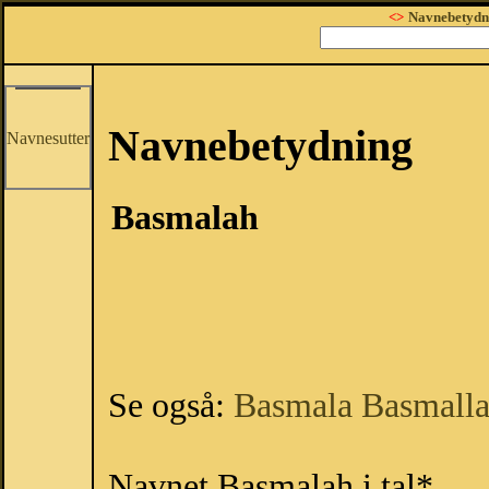
<>
Navnebetydn
Navnebetydning
Navnesutter
Basmalah
Se også:
Basmala
Basmall
Navnet Basmalah i tal*