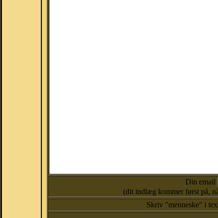
Din email
(dit indlæg kommer først på, nå
Skriv "menneske" i te