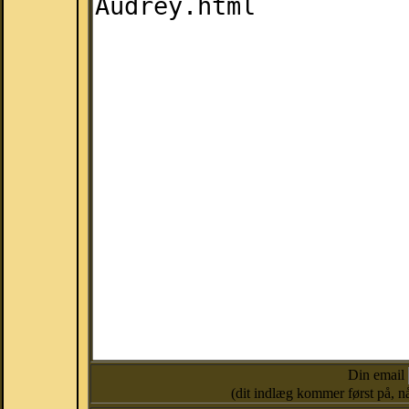
Din email
(dit indlæg kommer først på, nå