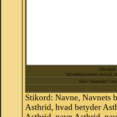
Din email
(dit indlæg kommer først på, nå
Skriv "menneske" i te
Stikord: Navne, Navnets 
Asthrid, hvad betyder Ast
Asthrid, navn Asthrid, na