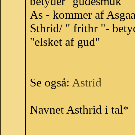
betyder ''gudesmuk''
As - kommer af Asgaa
Sthrid/ " frithr "- be
"elsket af gud"
Se også:
Astrid
Navnet Asthrid i tal*