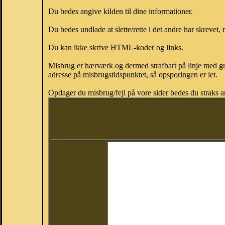
Du bedes angive kilden til dine informationer.
Du bedes undlade at slette/rette i det andre har skrevet, 
Du kan ikke skrive HTML-koder og links.
Misbrug er hærværk og dermed strafbart på linje med gr
adresse på misbrugstidspunktet, så opsporingen er let.
Opdager du misbrug/fejl på vore sider bedes du straks a