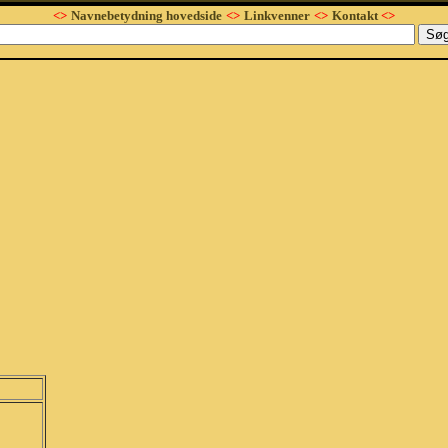
<>
Navnebetydning hovedside
<>
Linkvenner
<>
Kontakt
<>