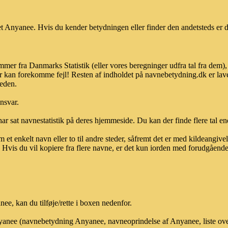
 Anyanee. Hvis du kender betydningen eller finder den andetsteds er d
mer fra Danmarks Statistik (eller vores beregninger udfra tal fra dem)
r kan forekomme fejl! Resten af indholdet på navnebetydning.dk er lave
heden.
ansvar.
ar sat navnestatistik på deres hjemmeside. Du kan der finde flere tal end
et enkelt navn eller to til andre steder, såfremt det er med kildeangiv
vis du vil kopiere fra flere navne, er det kun iorden med forudgående sk
e, kan du tilføje/rette i boxen nedenfor.
Anyanee (navnebetydning Anyanee, navneoprindelse af Anyanee, liste ov