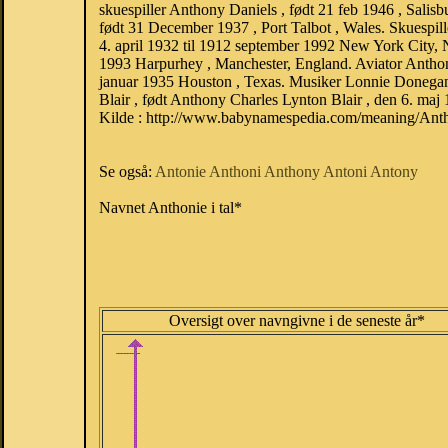
skuespiller Anthony Daniels , født 21 feb 1946 , Sali
født 31 December 1937 , Port Talbot , Wales. Skuespil
4. april 1932 til 1912 september 1992 New York City, 
1993 Harpurhey , Manchester, England. Aviator Anthon
januar 1935 Houston , Texas. Musiker Lonnie Donegan 
Blair , født Anthony Charles Lynton Blair , den 6. maj
Kilde : http://www.babynamespedia.com/meaning/Ant
Se også:
Antonie
Anthoni
Anthony
Antoni
Antony
Navnet Anthonie i tal*
Oversigt over navngivne i de seneste år*