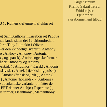
Birger Breum
Kranio Sakral Terapi
Fritidsrejser
Fjeldferier
avisabonnement tilbud
3 ) . Romersk efternavn af uklar og
 , og Saint Anthony i Lissabon og Padova
nde lande siden det 12. århundrede. I
e form Tony Lumpkin i Oliver
 er den kvindelige svarer til Anthony .
o , Anthoy , Antoney , Antonia ,
isk , og spansk). Andre engelske former
emåder Anthoney og Antony .
askisk ) , Andonios ( græsk) , Andonis
 slavisk ) , Antek ( tjekkisk og polsk ),
, Antoine (fransk og irsk ) , Anton (
 ) , Antonie (hollandsk ) , Antonije (
kke udenlandske varianter omfatter de
og PET danner Anchjo ( Esperanto ) ,
rede former, Deanthony , Marcanthony ,