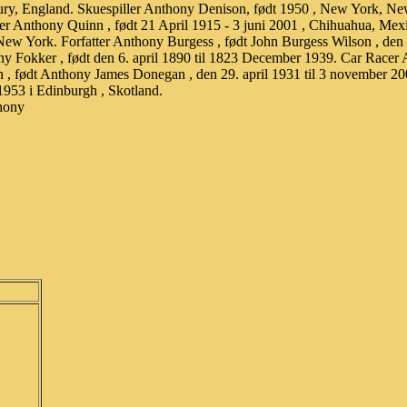
sbury, England. Skuespiller Anthony Denison, født 1950 , New York, N
ler Anthony Quinn , født 21 April 1915 - 3 juni 2001 , Chihuahua, Mexi
New York. Forfatter Anthony Burgess , født John Burgess Wilson , den
y Fokker , født den 6. april 1890 til 1823 December 1939. Car Racer 
, født Anthony James Donegan , den 29. april 1931 til 3 november 20
 1953 i Edinburgh , Skotland.
hony