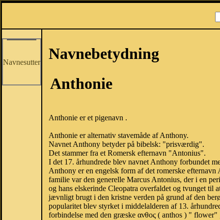
Navnebetydning
Navnesutter
Anthonie
Anthonie er et pigenavn .
Anthonie er alternativ stavemåde af Anthony.
Navnet Anthony betyder på bibelsk: "prisværdig".
Det stammer fra et Romersk efternavn "Antonius".
I det 17. århundrede blev navnet Anthony forbundet me
Anthony er en engelsk form af det romerske efternavn 
familie var den generelle Marcus Antonius, der i en pe
og hans elskerinde Cleopatra overfaldet og tvunget til 
jævnligt brugt i den kristne verden på grund af den be
popularitet blev styrket i middelalderen af ​​13. århundr
forbindelse med den græske ανθος ( anthos ) " flower" , hv