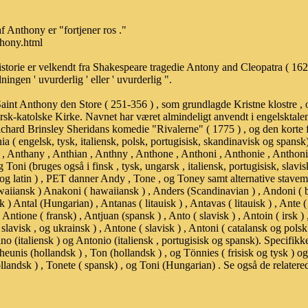
​​Anthony er "fortjener ros ."
hony.html
istorie er velkendt fra Shakespeare tragedie Antony and Cleopatra ( 162
ingen ' uvurderlig ' eller ' uvurderlig ".
a. Saint Anthony den Store ( 251-356 ) , som grundlagde Kristne klostre
ersk-katolske Kirke. Navnet har været almindeligt anvendt i engelsktale
 Richard Brinsley Sheridans komedie "Rivalerne" ( 1775 ) , og den kort
 ( engelsk, tysk, italiensk, polsk, portugisisk, skandinavisk og spansk)
 , Anthany , Anthian , Anthny , Anthone , Anthoni , Anthonie , Anthoni
oni (bruges også i finsk , tysk, ungarsk , italiensk, portugisisk, slav
 og latin ) , PET danner Andy , Tone , og Toney samt alternative stav
aiiansk ) Anakoni ( hawaiiansk ) , Anders (Scandinavian ) , Andoni ( b
sk ) Antal (Hungarian) , Antanas ( litauisk ) , Antavas ( litauisk ) , Ante (
 Antione ( fransk) , Antjuan (spansk ) , Anto ( slavisk ) , Antoin ( irsk ) 
slavisk , og ukrainsk ) , Antone ( slavisk ) , Antoni ( catalansk og polsk
nino (italiensk ) og Antonio (italiensk , portugisisk og spansk). Specifi
heunis (hollandsk ) , Ton (hollandsk ) , og Tönnies ( frisisk og tysk ) 
ollandsk ) , Tonete ( spansk) , og Toni (Hungarian) . Se også de relate