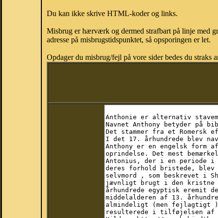
Du kan ikke skrive HTML-koder og links.
Misbrug er hærværk og dermed strafbart på linje med gr
adresse på misbrugstidspunktet, så opsporingen er let.
Opdager du misbrug/fejl på vore sider bedes du straks a