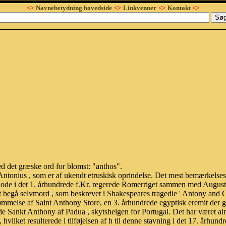
<>
Navnebetydning hovedside
<>
Linkvenner
<>
Kontakt
<>
d det græske ord for blomst: "anthos".
Antonius , som er af ukendt etruskisk oprindelse. Det mest bemærkels
riode i det 1. århundrede f.Kr. regerede Romerriget sammen med Augustu
at begå selvmord , som beskrevet i Shakespeares tragedie ' Antony and 
rømmelse af Saint Anthony Store, en 3. århundrede egyptisk eremit der 
ede Sankt Anthony af Padua , skytshelgen for Portugal. Det har været almi
ilket resulterede i tilføjelsen af ​​h til denne stavning i det 17. århund