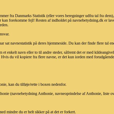
mmer fra Danmarks Statistik (eller vores beregninger udfra tal fra dem
r kan forekomme fejl! Resten af indholdet på navnebetydning.dk er lave
heden.
ansvar.
ar sat navnestatistik på deres hjemmeside. Du kan der finde flere tal end
et enkelt navn eller to til andre steder, såfremt det er med kildeangiv
vis du vil kopiere fra flere navne, er det kun iorden med forudgående sk
e, kan du tilføje/rette i boxen nedenfor.
nthonie (navnebetydning Anthonie, navneoprindelse af Anthonie, liste 
med mindre du er helt sikker på at det er forkert.