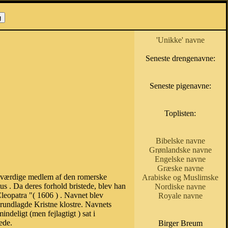
'Unikke' navne
Seneste drengenavne:
Seneste pigenavne:
Toplisten:
Bibelske navne
Grønlandske navne
Engelske navne
Græske navne
esværdige medlem af den romerske
Arabiske og Muslimske
s . Da deres forhold bristede, blev han
Nordiske navne
Cleopatra "( 1606 ) . Navnet blev
Royale navne
grundlagde Kristne klostre. Navnets
ndeligt (men fejlagtigt ) sat i
rede.
Birger Breum