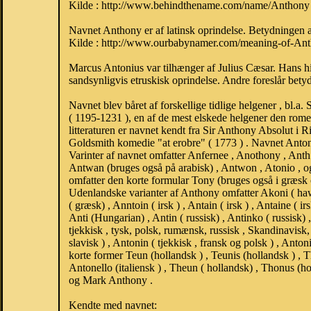
Kilde : http://www.behindthename.com/name/Anthony
Navnet Anthony er af latinsk oprindelse. Betydningen af 
Kilde : http://www.ourbabynamer.com/meaning-of-Ant
Marcus Antonius var tilhænger af ​​Julius Cæsar. Hans h
sandsynligvis etruskisk oprindelse. Andre foreslår betydn
Navnet blev båret af forskellige tidlige helgener , bl.
( 1195-1231 ), en af ​​de mest elskede helgener den rom
litteraturen er navnet kendt fra Sir Anthony Absolut i
Goldsmith komedie "at erobre" ( 1773 ) . Navnet Antonia
Varinter af navnet omfatter Anfernee , Anothony , Anth
Antwan (bruges også på arabisk) , Antwon , Atonio , og T
omfatter den korte formular Tony (bruges også i græsk
Udenlandske varianter af Anthony omfatter Akoni ( haw
( græsk) , Anntoin ( irsk ) , Antain ( irsk ) , Antaine ( ir
Anti (Hungarian) , Antin ( russisk) , Antinko ( russisk) ,
tjekkisk , tysk, polsk, rumænsk, russisk , Skandinavisk, 
slavisk ) , Antonin ( tjekkisk , fransk og polsk ) , Anto
korte former Teun (hollandsk ) , Teunis (hollandsk ) , T
Antonello (italiensk ) , Theun ( hollandsk) , Thonus (h
og Mark Anthony .
Kendte med navnet: