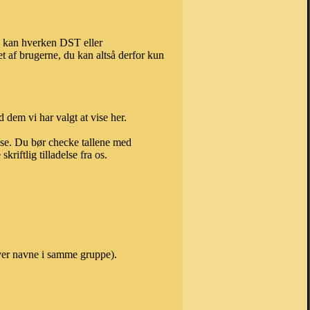
), kan hverken DST eller
t af brugerne, du kan altså derfor kun
 dem vi har valgt at vise her.
else. Du bør checke tallene med
riftlig tilladelse fra os.
over navne i samme gruppe).