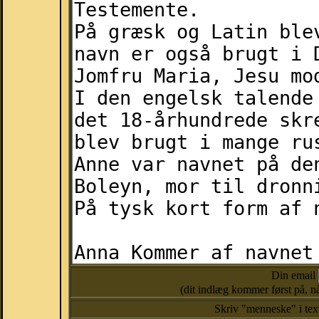
Din email
(dit indlæg kommer først på, nå
Skriv "menneske" i te