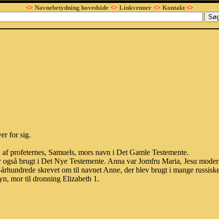
<>
Navnebetydning hovedside
<>
Linkvenner
<>
Kontakt
<>
r for sig.
 af profeternes, Samuels, mors navn i Det Gamle Testemente.
er også brugt i Det Nye Testemente. Anna var Jomfru Maria, Jesu moder
8-århundrede skrevet om til navnet Anne, der blev brugt i mange russi
, mor til dronning Elizabeth 1.