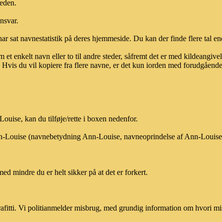
heden.
ansvar.
ar sat navnestatistik på deres hjemmeside. Du kan der finde flere tal end
et enkelt navn eller to til andre steder, såfremt det er med kildeangiv
vis du vil kopiere fra flere navne, er det kun iorden med forudgående sk
uise, kan du tilføje/rette i boxen nedenfor.
Ann-Louise (navnebetydning Ann-Louise, navneoprindelse af Ann-Louise,
med mindre du er helt sikker på at det er forkert.
afitti. Vi politianmelder misbrug, med grundig information om hvori m