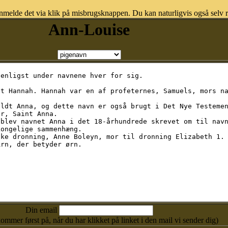
nmelde det via klik på misbrugsknappen. Du kan naturligvis også selv re
Ann-Louise
Din email
kommer først på, når du har klikket på linket i den mail vi sender dig)