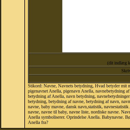
(dit indlæg 
Skri
Stikord: Navne, Navnets betydning, Hvad betyder mit n
pigenavnet Anella, pigenavn Anella, navnebetydning af 
betydning af Anella, navn betydning, navnebetydninge
betydning, betydning af navne, betydning af navn, nav
navne, baby mavne, dansk navn,statistik, navnestatistik 
navne, navne til baby, navne liste, nordiske navne. N
Anella symboliserer. Oprindelse Anella. Babynavne. B
Anella fra?