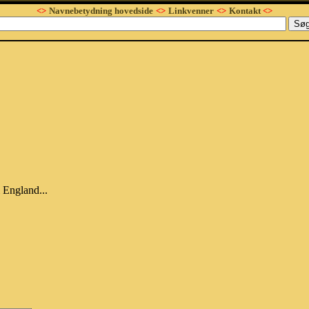
<>
Navnebetydning hovedside
<>
Linkvenner
<>
Kontakt
<>
 England...