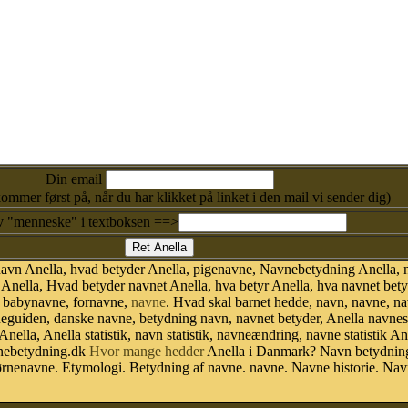
Din email
kommer først på, når du har klikket på linket i den mail vi sender dig)
v "menneske" i textboksen ==>
avn Anella, hvad betyder Anella, pigenavne, Navnebetydning Anella, n
Anella, Hvad betyder navnet Anella, hva betyr Anella, hva navnet bety
r babynavne, fornavne,
navne
. Hvad skal barnet hedde, navn, navne, n
neguiden, danske navne, betydning navn, navnet betyder, Anella navn
Anella, Anella statistik, navn statistik, navneændring, navne statistik
avnebetydning.dk
Hvor mange hedder
Anella i Danmark? Navn betydning.
ørnenavne. Etymologi. Betydning af navne. navne. Navne historie. Na