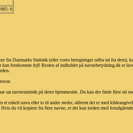
1985: 0
er fra Danmarks Statistik (eller vores beregninger udfra tal fra dem), 
r kan forekomme fejl! Resten af indholdet på navnebetydning.dk er lave
heden.
ansvar.
ar sat navnestatistik på deres hjemmeside. Du kan der finde flere tal end
et enkelt navn eller to til andre steder, såfremt det er med kildeangiv
vis du vil kopiere fra flere navne, er det kun iorden med forudgående sk