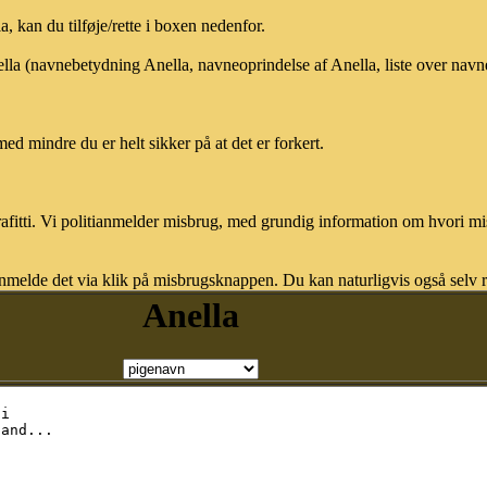
 kan du tilføje/rette i boxen nedenfor.
ella (navnebetydning Anella, navneoprindelse af Anella, liste over nav
med mindre du er helt sikker på at det er forkert.
afitti. Vi politianmelder misbrug, med grundig information om hvori m
nmelde det via klik på misbrugsknappen. Du kan naturligvis også selv re
Anella