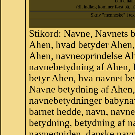
Din email
(dit indlæg kommer først på, nå
Skriv "menneske" i te
Stikord: Navne, Navnets 
Ahen, hvad betyder Ahen,
Ahen, navneoprindelse Ah
navnebetydning af Ahen, 
betyr Ahen, hva navnet be
Navne betydning af Ahen,
navnebetydninger babyna
barnet hedde, navn, navne
betydning, betydning af n
navneguiden, danske navn