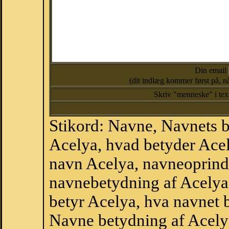
Din email
(dit indlæg kommer først på, nå
Skriv "menneske" i te
Stikord: Navne, Navnets 
Acelya, hvad betyder Ace
navn Acelya, navneoprinde
navnebetydning af Acelya
betyr Acelya, hva navnet 
Navne betydning af Acely