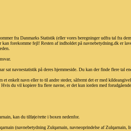
kommer fra Danmarks Statistik (eller vores beregninger udfra tal fra de
r kan forekomme fejl! Resten af indholdet på navnebetydning.dk er lave
heden.
ansvar.
ar sat navnestatistik på deres hjemmeside. Du kan der finde flere tal end
et enkelt navn eller to til andre steder, såfremt det er med kildeangiv
vis du vil kopiere fra flere navne, er det kun iorden med forudgående sk
ain, kan du tilføje/rette i boxen nedenfor.
ulqarnain (navnebetydning Zulqarnain, navneoprindelse af Zulqarnain, l