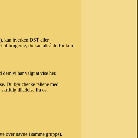
m), kan hverken DST eller
t af brugerne, du kan altså derfor kun
 dem vi har valgt at vise her.
else. Du bør checke tallene med
riftlig tilladelse fra os.
iste over navne i samme gruppe).