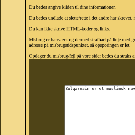
Du bedes angive kilden til dine informationer.
Du bedes undlade at slette/rette i det andre har skrevet, 
Du kan ikke skrive HTML-koder og links.
Misbrug er hærværk og dermed strafbart på linje med gr
adresse på misbrugstidspunktet, så opsporingen er let.
Opdager du misbrug/fejl på vore sider bedes du straks a