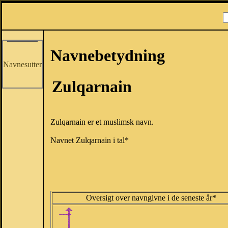
Navnebetydning
Navnesutter
Zulqarnain
Zulqarnain er et muslimsk navn.
Navnet Zulqarnain i tal*
Oversigt over navngivne i de seneste år*