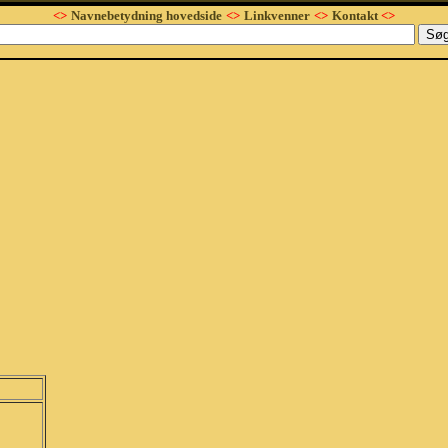
<>
Navnebetydning hovedside
<>
Linkvenner
<>
Kontakt
<>