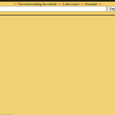
<>
Navnebetydning hovedside
<>
Linkvenner
<>
Kontakt
<>