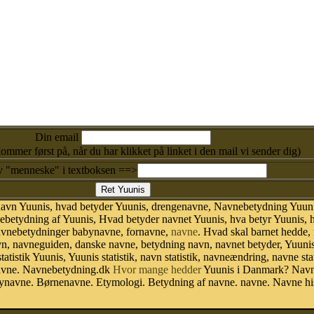
Din email
kommer først på, når du har klikket på linket i den mail vi sender dig)
v "menneske" i textboksen ==>
navn Yuunis, hvad betyder Yuunis, drengenavne, Navnebetydning Yuuni
betydning af Yuunis, Hvad betyder navnet Yuunis, hva betyr Yuunis, h
navnebetydninger babynavne, fornavne,
navne
. Hvad skal barnet hedde,
avn, navneguiden, danske navne, betydning navn, navnet betyder, Yuun
tistik Yuunis, Yuunis statistik, navn statistik, navneændring, navne st
 navne. Navnebetydning.dk
Hvor mange hedder
Yuunis i Danmark? Navn 
bynavne. Børnenavne. Etymologi. Betydning af navne. navne. Navne hi