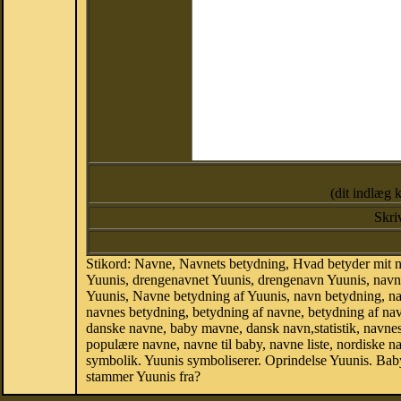
(dit indlæg 
Skri
Stikord: Navne, Navnets betydning, Hvad betyder mit 
Yuunis, drengenavnet Yuunis, drengenavn Yuunis, navne
Yuunis, Navne betydning af Yuunis, navn betydning, 
navnes betydning, betydning af navne, betydning af n
danske navne, baby mavne, dansk navn,statistik, navnesta
populære navne, navne til baby, navne liste, nordiske
symbolik. Yuunis symboliserer. Oprindelse Yuunis. Ba
stammer Yuunis fra?