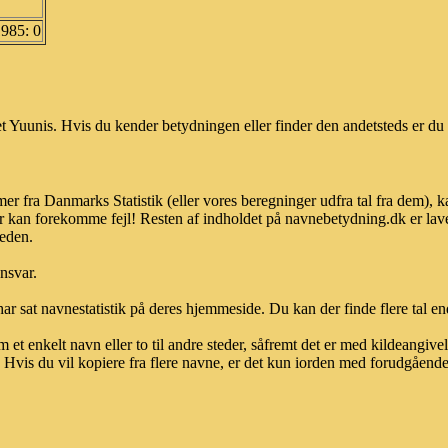
1985: 0
 Yuunis. Hvis du kender betydningen eller finder den andetsteds er du 
er fra Danmarks Statistik (eller vores beregninger udfra tal fra dem), 
r kan forekomme fejl! Resten af indholdet på navnebetydning.dk er lave
heden.
ansvar.
ar sat navnestatistik på deres hjemmeside. Du kan der finde flere tal end
et enkelt navn eller to til andre steder, såfremt det er med kildeangiv
vis du vil kopiere fra flere navne, er det kun iorden med forudgående sk