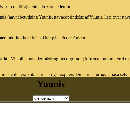
 kan du tilføje/rette i boxen nedenfor.
uunis (navnebetydning Yuunis, navneoprindelse af Yuunis, liste over na
med mindre du er helt sikker på at det er forkert.
afitti. Vi politianmelder misbrug, med grundig information om hvori m
nmelde det via klik på misbrugsknappen. Du kan naturligvis også selv re
Yuunis