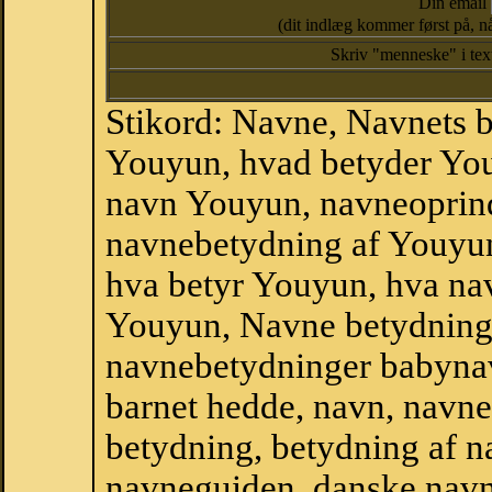
Din email
(dit indlæg kommer først på, nå
Skriv "menneske" i te
Stikord: Navne, Navnets 
Youyun, hvad betyder Yo
navn Youyun, navneoprin
navnebetydning af Youyu
hva betyr Youyun, hva nav
Youyun, Navne betydning 
navnebetydninger babyna
barnet hedde, navn, navne
betydning, betydning af n
navneguiden, danske navn