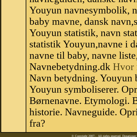
Youyun navnesymbolik, n
baby mavne, dansk navn,st
Youyun statistik, navn sta
statistik Youyun,navne i 
navne til baby, navne list
Navnebetydning.dk
Hvor 
Navn betydning. Youyun 
Youyun symboliserer. Op
Børnenavne. Etymologi. B
historie. Navneguide. Op
fra?
© Copyright 2007-
. All rights reserved. Donatione