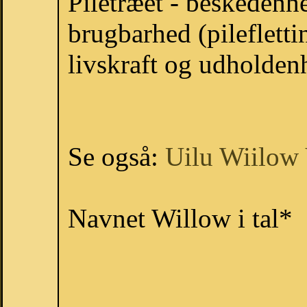
Piletræet - beskedenhe
brugbarhed (pileflett
livskraft og udholden
Se også:
Uilu
Wiilow
Navnet Willow i tal*