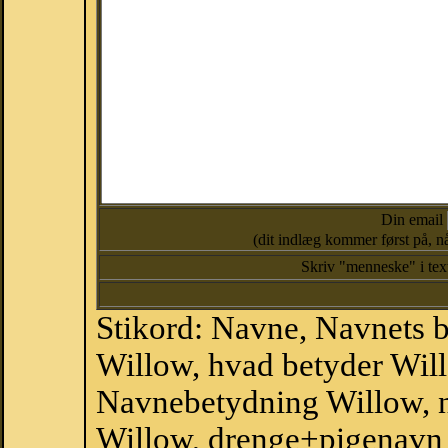
Din email
(dit indlæg kommer først på, nå
Skriv "menneske" i te
Stikord: Navne, Navnets 
Willow, hvad betyder Wil
Navnebetydning Willow, n
Willow, drenge+pigenavn 