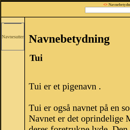
<>
Navnebetydn
Navnebetydning
Navnesutter
Tui
Tui er et pigenavn .
Tui er også navnet på en sor
Navnet er det oprindelige M
deres foretrukne lyde. Den