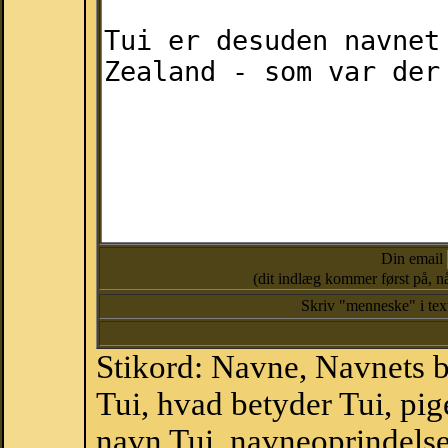
Din email
(dit indlæg kommer først på, nå
Skriv "menneske" i te
Stikord: Navne, Navnets 
Tui, hvad betyder Tui, pi
navn Tui, navneoprindelse