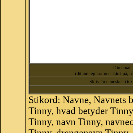
Din email
(dit indlæg kommer først på, nå
Skriv "menneske" i te
Stikord: Navne, Navnets 
Tinny, hvad betyder Tinn
Tinny, navn Tinny, navne
Tinny, drengenavn Tinny,