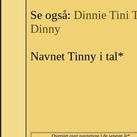
Se også:
Dinnie
Tini
T
Dinny
Navnet Tinny i tal*
Oversigt over navngivne i de seneste år*