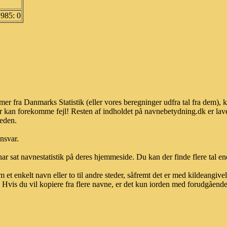
1985: 0
mer fra Danmarks Statistik (eller vores beregninger udfra tal fra dem),
r kan forekomme fejl! Resten af indholdet på navnebetydning.dk er lave
heden.
ansvar.
ar sat navnestatistik på deres hjemmeside. Du kan der finde flere tal end
et enkelt navn eller to til andre steder, såfremt det er med kildeangiv
vis du vil kopiere fra flere navne, er det kun iorden med forudgående sk