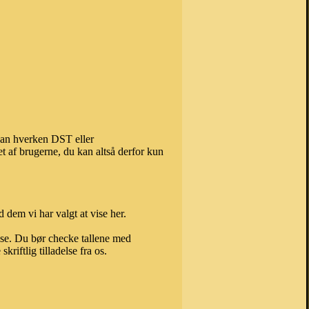
 kan hverken DST eller
t af brugerne, du kan altså derfor kun
 dem vi har valgt at vise her.
else. Du bør checke tallene med
riftlig tilladelse fra os.