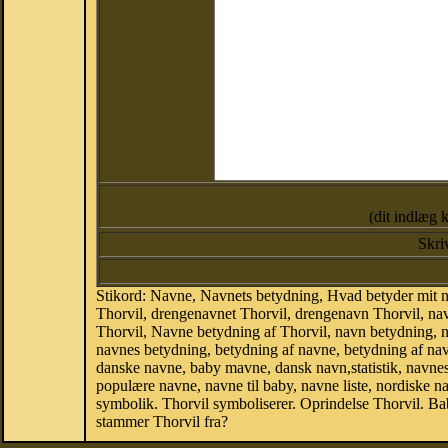
(dit indlæg 
Skri
Stikord: Navne, Navnets betydning, Hvad betyder mit n
Thorvil, drengenavnet Thorvil, drengenavn Thorvil, nav
Thorvil, Navne betydning af Thorvil, navn betydning,
navnes betydning, betydning af navne, betydning af na
danske navne, baby mavne, dansk navn,statistik, navnesta
populære navne, navne til baby, navne liste, nordiske
symbolik. Thorvil symboliserer. Oprindelse Thorvil. B
stammer Thorvil fra?