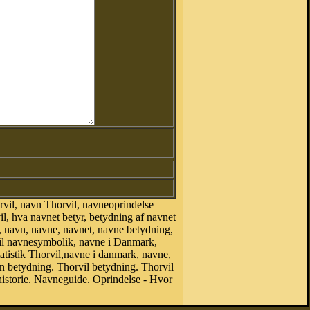
vil, navn Thorvil, navneoprindelse
l, hva navnet betyr, betydning af navnet
, navn, navne, navnet, navne betydning,
vil navnesymbolik, navne i Danmark,
tatistik Thorvil,navne i danmark, navne,
 betydning. Thorvil betydning. Thorvil
istorie. Navneguide. Oprindelse - Hvor