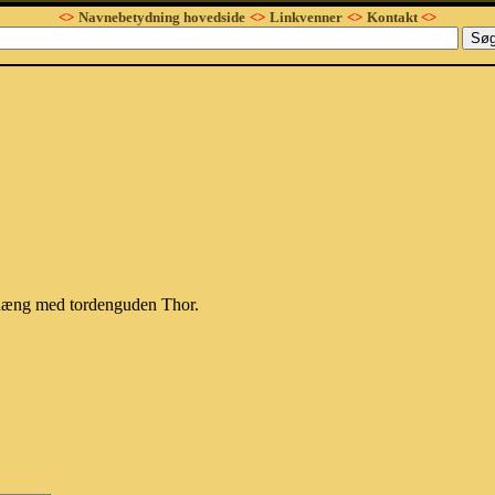
<>
Navnebetydning hovedside
<>
Linkvenner
<>
Kontakt
<>
nhæng med tordenguden Thor.