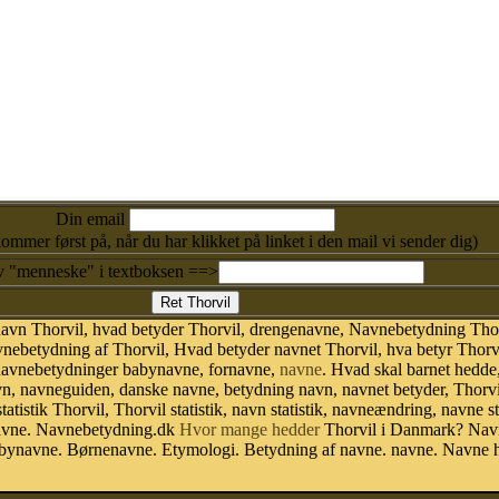
Din email
kommer først på, når du har klikket på linket i den mail vi sender dig)
v "menneske" i textboksen ==>
avn Thorvil, hvad betyder Thorvil, drengenavne, Navnebetydning Thor
nebetydning af Thorvil, Hvad betyder navnet Thorvil, hva betyr Thorvi
 navnebetydninger babynavne, fornavne,
navne
. Hvad skal barnet hedde
vn, navneguiden, danske navne, betydning navn, navnet betyder, Thor
tistik Thorvil, Thorvil statistik, navn statistik, navneændring, navne s
 navne. Navnebetydning.dk
Hvor mange hedder
Thorvil i Danmark? Navn
abynavne. Børnenavne. Etymologi. Betydning af navne. navne. Navne h