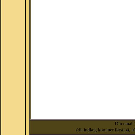
Din email
(dit indlæg kommer først på, nå