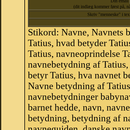
Din email
(dit indlæg kommer først på, nå
Skriv "menneske" i te
Stikord: Navne, Navnets 
Tatius, hvad betyder Tati
Tatius, navneoprindelse Tat
navnebetydning af Tatius,
betyr Tatius, hva navnet b
Navne betydning af Tatius
navnebetydninger babyna
barnet hedde, navn, navne
betydning, betydning af n
navneguiden, danske navn