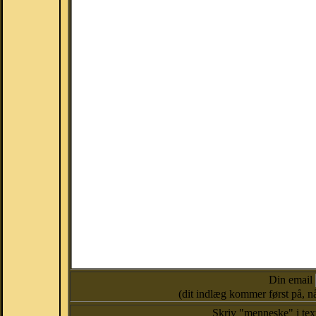
Din email
(dit indlæg kommer først på, nå
Skriv "menneske" i te