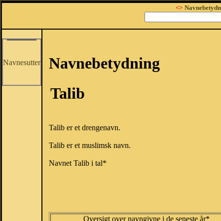
<>
Navnebetydn
Navnebetydning
Navnesutter
Talib
Talib er et drengenavn.
Talib er et muslimsk navn.
Navnet Talib i tal*
Oversigt over navngivne i de seneste år*