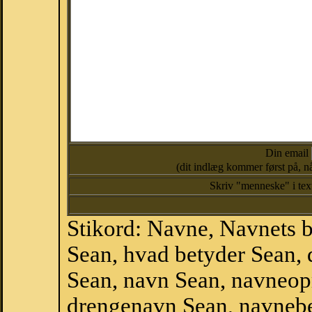
Din email
(dit indlæg kommer først på, nå
Skriv "menneske" i te
Stikord: Navne, Navnets 
Sean, hvad betyder Sean,
Sean, navn Sean, navneop
drengenavn Sean, navnebe