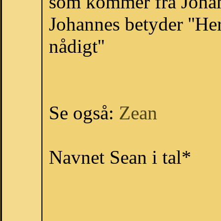
som kommer fra Joha
Johannes betyder ''He
nådigt''
Se også:
Zean
Navnet Sean i tal*