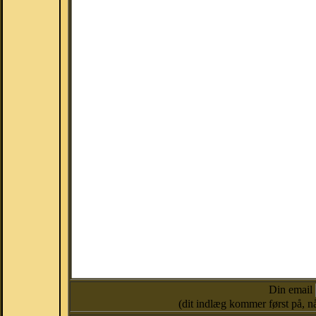
Din email
(dit indlæg kommer først på, nå