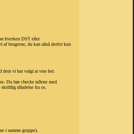
kan hverken DST eller
t af brugerne, du kan altså derfor kun
 dem vi har valgt at vise her.
else. Du bør checke tallene med
riftlig tilladelse fra os.
vne i samme gruppe).