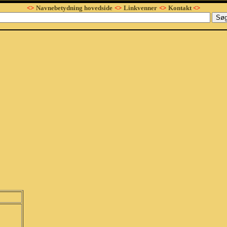
<>
Navnebetydning hovedside
<>
Linkvenner
<>
Kontakt
<>