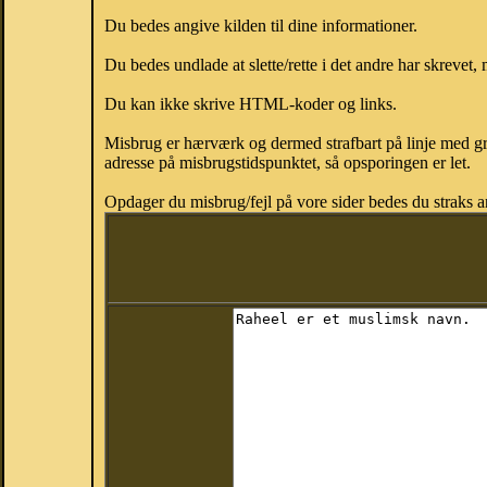
Du bedes angive kilden til dine informationer.
Du bedes undlade at slette/rette i det andre har skrevet, 
Du kan ikke skrive HTML-koder og links.
Misbrug er hærværk og dermed strafbart på linje med gr
adresse på misbrugstidspunktet, så opsporingen er let.
Opdager du misbrug/fejl på vore sider bedes du straks a