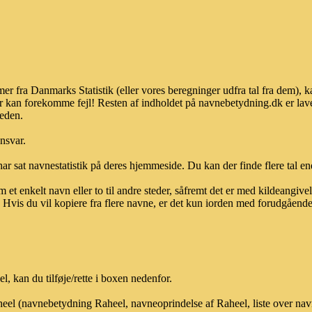
er fra Danmarks Statistik (eller vores beregninger udfra tal fra dem), 
r kan forekomme fejl! Resten af indholdet på navnebetydning.dk er lave
heden.
ansvar.
ar sat navnestatistik på deres hjemmeside. Du kan der finde flere tal end
et enkelt navn eller to til andre steder, såfremt det er med kildeangiv
vis du vil kopiere fra flere navne, er det kun iorden med forudgående sk
 kan du tilføje/rette i boxen nedenfor.
aheel (navnebetydning Raheel, navneoprindelse af Raheel, liste over na