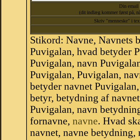
Din email
(dit indlæg kommer først på, nå
Skriv "menneske" i te
Stikord: Navne, Navnets 
Puvigalan, hvad betyder 
Puvigalan, navn Puvigalan
Puvigalan, Puvigalan, na
betyder navnet Puvigalan,
betyr, betydning af navne
Puvigalan, navn betydnin
fornavne,
navne
. Hvad sk
navnet, navne betydning, 