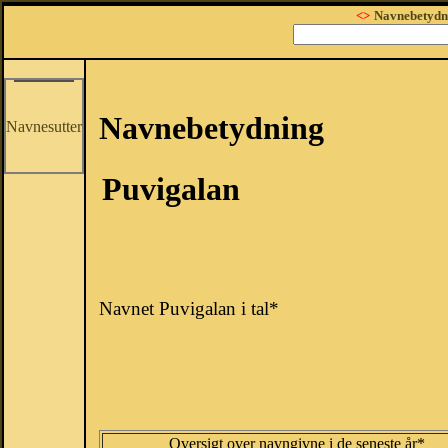
<>
Navnebetydn
Navnebetydning
Navnesutter
Puvigalan
Navnet Puvigalan i tal*
Oversigt over navngivne i de seneste år*