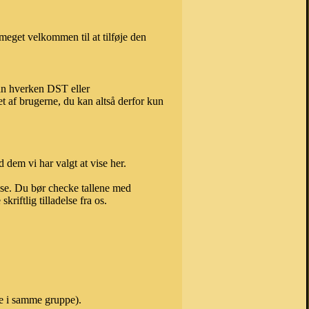
meget velkommen til at tilføje den
kan hverken DST eller
t af brugerne, du kan altså derfor kun
 dem vi har valgt at vise her.
else. Du bør checke tallene med
riftlig tilladelse fra os.
ne i samme gruppe).