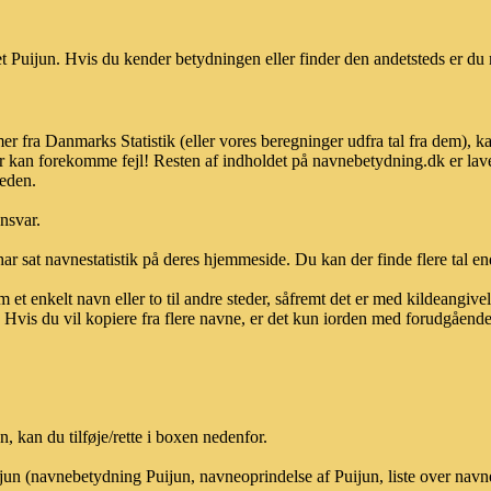
 Puijun. Hvis du kender betydningen eller finder den andetsteds er du 
er fra Danmarks Statistik (eller vores beregninger udfra tal fra dem), 
r kan forekomme fejl! Resten af indholdet på navnebetydning.dk er lave
heden.
ansvar.
ar sat navnestatistik på deres hjemmeside. Du kan der finde flere tal end
et enkelt navn eller to til andre steder, såfremt det er med kildeangiv
vis du vil kopiere fra flere navne, er det kun iorden med forudgående sk
 kan du tilføje/rette i boxen nedenfor.
ijun (navnebetydning Puijun, navneoprindelse af Puijun, liste over nav