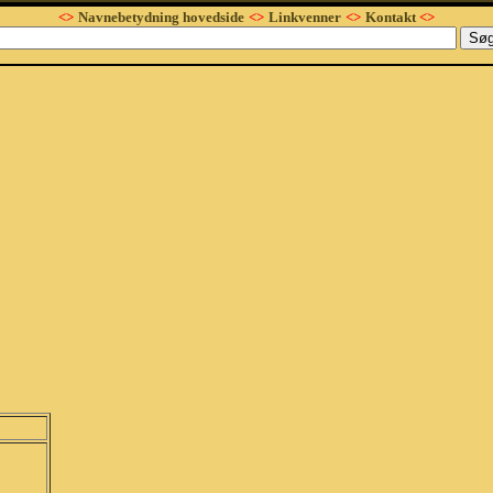
<>
Navnebetydning hovedside
<>
Linkvenner
<>
Kontakt
<>