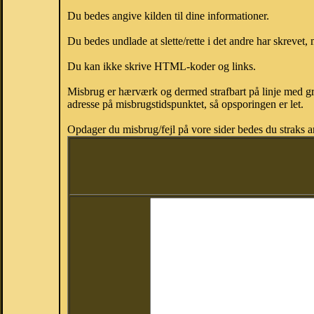
Du bedes angive kilden til dine informationer.
Du bedes undlade at slette/rette i det andre har skrevet, 
Du kan ikke skrive HTML-koder og links.
Misbrug er hærværk og dermed strafbart på linje med gr
adresse på misbrugstidspunktet, så opsporingen er let.
Opdager du misbrug/fejl på vore sider bedes du straks a