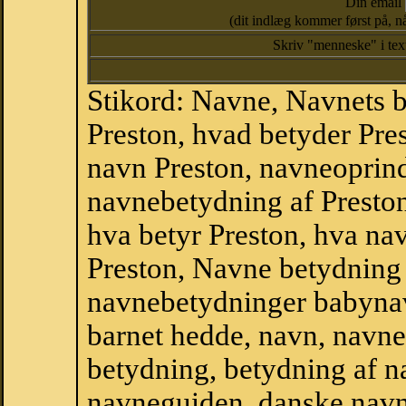
Din email
(dit indlæg kommer først på, nå
Skriv "menneske" i te
Stikord: Navne, Navnets 
Preston, hvad betyder Pre
navn Preston, navneoprinde
navnebetydning af Preston
hva betyr Preston, hva nav
Preston, Navne betydning 
navnebetydninger babyna
barnet hedde, navn, navne
betydning, betydning af n
navneguiden, danske navn