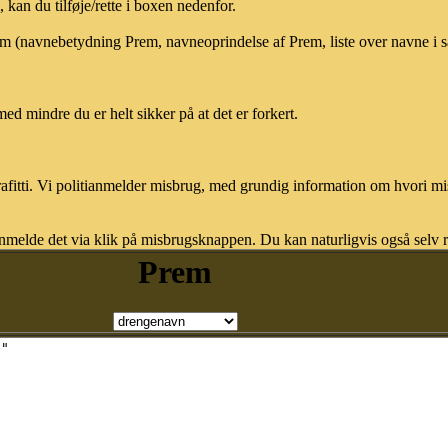
an du tilføje/rette i boxen nedenfor.
rem (navnebetydning Prem, navneoprindelse af Prem, liste over navne i
med mindre du er helt sikker på at det er forkert.
afitti. Vi politianmelder misbrug, med grundig information om hvori m
nmelde det via klik på misbrugsknappen. Du kan naturligvis også selv re
Prem