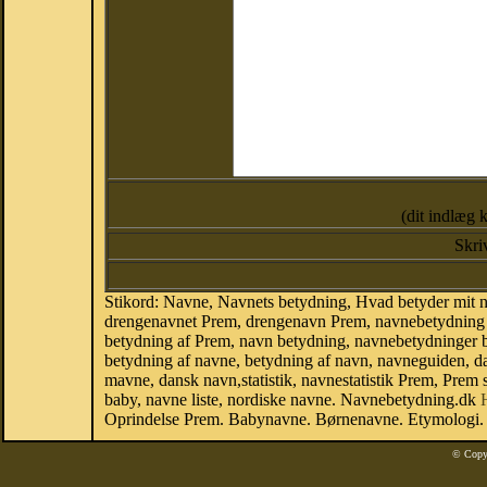
(dit indlæg 
Skri
Stikord: Navne, Navnets betydning, Hvad betyder mit
drengenavnet Prem, drengenavn Prem, navnebetydning a
betydning af Prem, navn betydning, navnebetydninger
betydning af navne, betydning af navn, navneguiden, 
mavne, dansk navn,statistik, navnestatistik Prem, Prem s
baby, navne liste, nordiske navne. Navnebetydning.dk
Oprindelse Prem. Babynavne. Børnenavne. Etymologi. B
© Copy