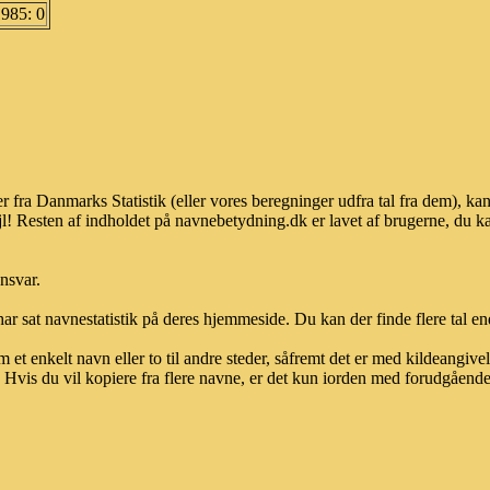
1985: 0
r fra Danmarks Statistik (eller vores beregninger udfra tal fra dem), 
l! Resten af indholdet på navnebetydning.dk er lavet af brugerne, du kan
ansvar.
ar sat navnestatistik på deres hjemmeside. Du kan der finde flere tal end
et enkelt navn eller to til andre steder, såfremt det er med kildeangiv
vis du vil kopiere fra flere navne, er det kun iorden med forudgående sk