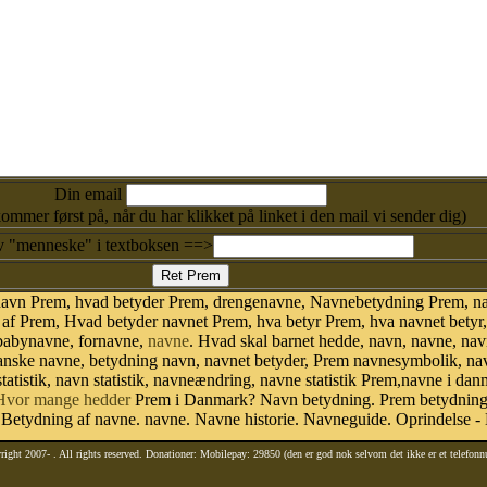
Din email
kommer først på, når du har klikket på linket i den mail vi sender dig)
v "menneske" i textboksen ==>
 navn Prem, hvad betyder Prem, drengenavne, Navnebetydning Prem, n
f Prem, Hvad betyder navnet Prem, hva betyr Prem, hva navnet betyr
 babynavne, fornavne,
navne
. Hvad skal barnet hedde, navn, navne, nav
danske navne, betydning navn, navnet betyder, Prem navnesymbolik, n
tatistik, navn statistik, navneændring, navne statistik Prem,navne i da
Hvor mange hedder
Prem i Danmark? Navn betydning. Prem betydning.
etydning af navne. navne. Navne historie. Navneguide. Oprindelse -
right 2007-
. All rights reserved. Donationer: Mobilepay: 29850 (den er god nok selvom det ikke er et telefon