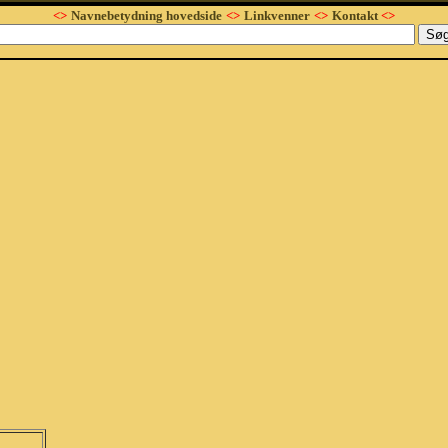
<>
Navnebetydning hovedside
<>
Linkvenner
<>
Kontakt
<>