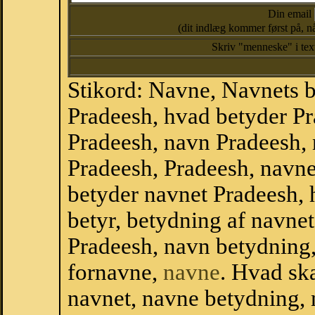
Din email
(dit indlæg kommer først på, nå
Skriv "menneske" i te
Stikord: Navne, Navnets 
Pradeesh, hvad betyder P
Pradeesh, navn Pradeesh, 
Pradeesh, Pradeesh, navn
betyder navnet Pradeesh, 
betyr, betydning af navne
Pradeesh, navn betydning
fornavne,
navne
. Hvad sk
navnet, navne betydning, 