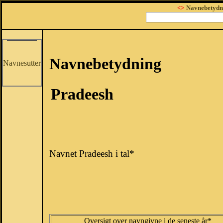
<>
Navnebetydn
Navnebetydning
Navnesutter
Pradeesh
Navnet Pradeesh i tal*
Oversigt over navngivne i de seneste år*