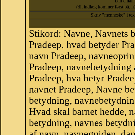
Din email
(dit indlæg kommer først på, nå
Skriv "menneske" i te
Stikord: Navne, Navnets 
Pradeep, hvad betyder Pr
navn Pradeep, navneoprind
Pradeep, navnebetydning 
Pradeep, hva betyr Pradee
navnet Pradeep, Navne be
betydning, navnebetydnin
Hvad skal barnet hedde, n
betydning, navnes betydni
af navn, navneguiden, da