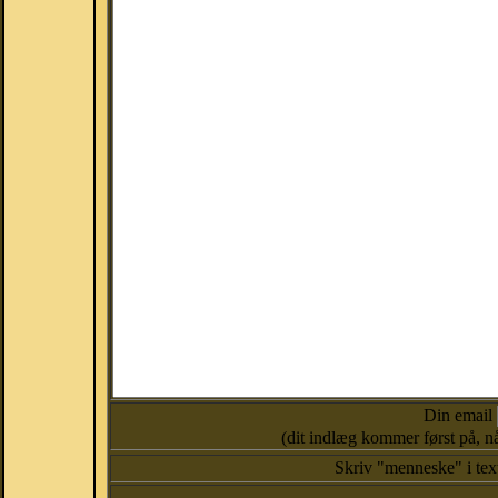
Din email
(dit indlæg kommer først på, nå
Skriv "menneske" i te