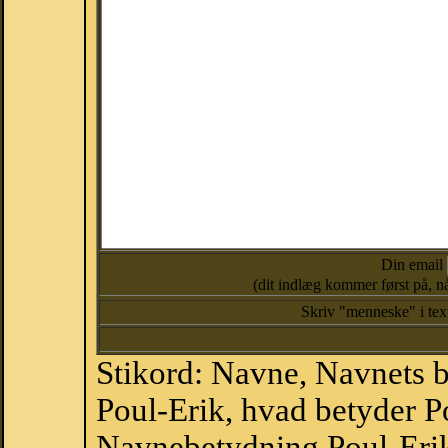
Din email
(dit indlæg kommer først på, nå
Skriv "menneske" i te
Stikord: Navne, Navnets 
Poul-Erik, hvad betyder P
Navnebetydning Poul-Erik