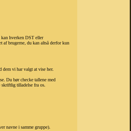
), kan hverken DST eller
t af brugerne, du kan altså derfor kun
 dem vi har valgt at vise her.
else. Du bør checke tallene med
riftlig tilladelse fra os.
over navne i samme gruppe).