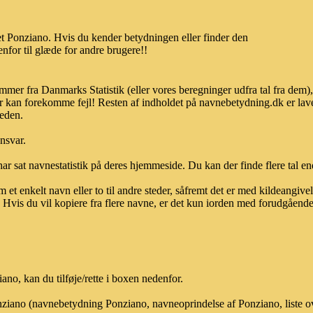
t Ponziano. Hvis du kender betydningen eller finder den
nfor til glæde for andre brugere!!
mmer fra Danmarks Statistik (eller vores beregninger udfra tal fra dem
r kan forekomme fejl! Resten af indholdet på navnebetydning.dk er lave
heden.
ansvar.
ar sat navnestatistik på deres hjemmeside. Du kan der finde flere tal end
et enkelt navn eller to til andre steder, såfremt det er med kildeangiv
vis du vil kopiere fra flere navne, er det kun iorden med forudgående sk
o, kan du tilføje/rette i boxen nedenfor.
onziano (navnebetydning Ponziano, navneoprindelse af Ponziano, liste 