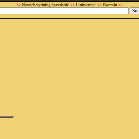
<>
Navnebetydning hovedside
<>
Linkvenner
<>
Kontakt
<>