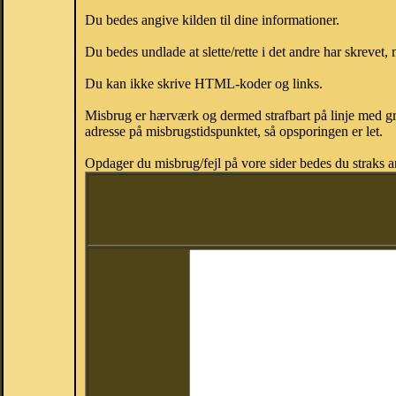
Du bedes angive kilden til dine informationer.
Du bedes undlade at slette/rette i det andre har skrevet, 
Du kan ikke skrive HTML-koder og links.
Misbrug er hærværk og dermed strafbart på linje med gr
adresse på misbrugstidspunktet, så opsporingen er let.
Opdager du misbrug/fejl på vore sider bedes du straks a