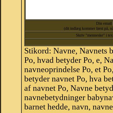
Din email
(dit indlæg kommer først på, nå
Skriv "menneske" i te
Stikord: Navne, Navnets 
Po, hvad betyder Po, e, N
navneoprindelse Po, et Po
betyder navnet Po, hva be
af navnet Po, Navne betyd
navnebetydninger babyna
barnet hedde, navn, navne