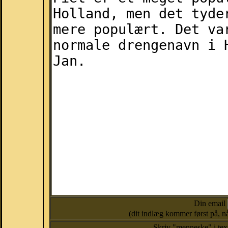
Din email
(dit indlæg kommer først på, nå
Skriv "menneske" i te