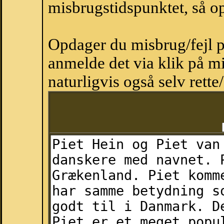
misbrugstidspunktet, så op
Opdager du misbrug/fejl p
anmelde det via klik på 
naturligvis også selv rette