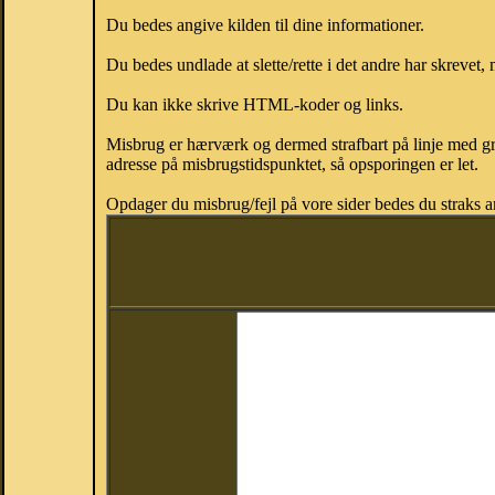
Du bedes angive kilden til dine informationer.
Du bedes undlade at slette/rette i det andre har skrevet, 
Du kan ikke skrive HTML-koder og links.
Misbrug er hærværk og dermed strafbart på linje med gr
adresse på misbrugstidspunktet, så opsporingen er let.
Opdager du misbrug/fejl på vore sider bedes du straks a