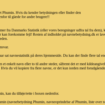
t Phumin. Hvis du kender betydningen eller finder den
nfor til glæde for andre brugere!!
er fra Danmarks Statistik (eller vores beregninger udfra tal fra dem),
r kan forekomme fejl! Resten af indholdet på navnebetydning.dk er lave
heden.
ansvar.
ar sat navnestatistik på deres hjemmeside. Du kan der finde flere tal end
et enkelt navn eller to til andre steder, såfremt det er med kildeangiv
vis du vil kopiere fra flere navne, er det kun iorden med forudgående sk
, kan du tilføje/rette i boxen nedenfor.
Phumin (navnebetydning Phumin, navneoprindelse af Phumin, liste over 