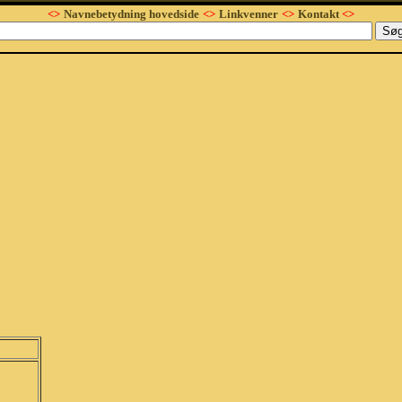
<>
Navnebetydning hovedside
<>
Linkvenner
<>
Kontakt
<>