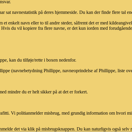
ansvar.
ar sat navnestatistik på deres hjemmeside. Du kan der finde flere tal end
et enkelt navn eller to til andre steder, såfremt det er med kildeangiv
vis du vil kopiere fra flere navne, er det kun iorden med forudgående sk
pe, kan du tilføje/rette i boxen nedenfor.
illippe (navnebetydning Phillippe, navneoprindelse af Phillippe, liste o
med mindre du er helt sikker på at det er forkert.
afitti. Vi politianmelder misbrug, med grundig information om hvori m
nmelde det via klik på misbrugsknappen. Du kan naturligvis også selv re