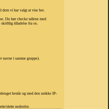
 dem vi har valgt at vise her.
else. Du bør checke tallene med
riftlig tilladelse fra os.
ver navne i samme gruppe).
isbruget består og med den unikke IP-
tte/slette nedenfor.