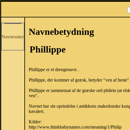
Navnebetydning
Navnesutter
Phillippe
Phillippe er et drengenavn .
Phillippe, der kommer af græsk, betyder "ven af heste"
Phillippe er sammensat af de græske ord philein (at els
ven".
Navnet har sin oprindelse i antikkens makedonske kong
kavaleri.
Kilder:
http://www.thinkbabynames.com/meaning/1/Philip