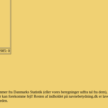
1985: 0
ommer fra Danmarks Statistik (eller vores beregninger udfra tal fra dem
r kan forekomme fejl! Resten af indholdet på navnebetydning.dk er lave
heden.