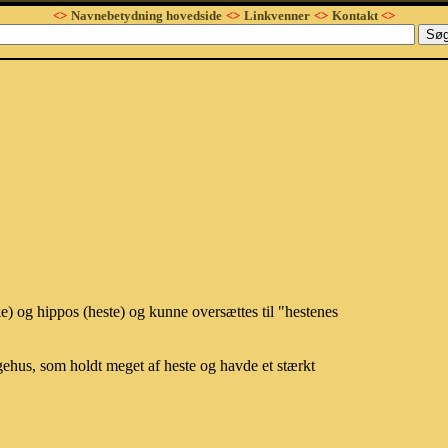
<>
Navnebetydning hovedside
<>
Linkvenner
<>
Kontakt
<>
.
ke) og hippos (heste) og kunne oversættes til "hestenes
ehus, som holdt meget af heste og havde et stærkt