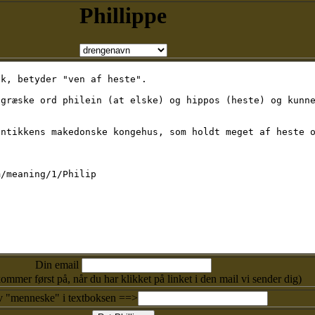
Phillippe
Din email
kommer først på, når du har klikket på linket i den mail vi sender dig)
v "menneske" i textboksen ==>