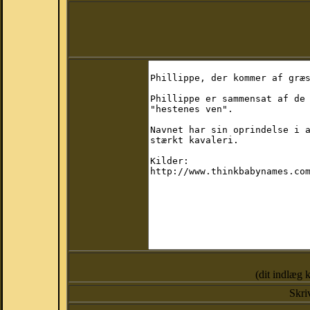
(dit indlæg 
Skri