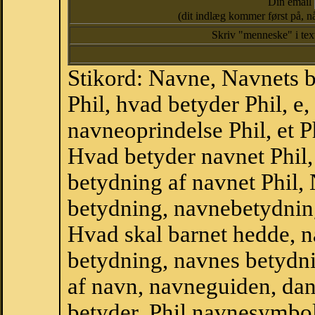
Din email
(dit indlæg kommer først på, nå
Skriv "menneske" i te
Stikord: Navne, Navnets 
Phil, hvad betyder Phil, e
navneoprindelse Phil, et P
Hvad betyder navnet Phil, 
betydning af navnet Phil,
betydning, navnebetydnin
Hvad skal barnet hedde, n
betydning, navnes betydni
af navn, navneguiden, da
betyder, Phil navnesymbo