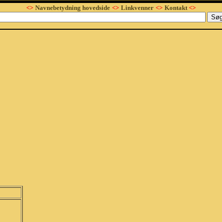
<>
Navnebetydning hovedside
<>
Linkvenner
<>
Kontakt
<>