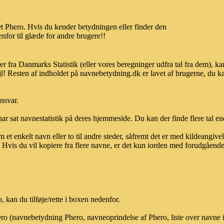
t Phero. Hvis du kender betydningen eller finder den
nfor til glæde for andre brugere!!
er fra Danmarks Statistik (eller vores beregninger udfra tal fra dem),
l! Resten af indholdet på navnebetydning.dk er lavet af brugerne, du kan
ansvar.
ar sat navnestatistik på deres hjemmeside. Du kan der finde flere tal end
et enkelt navn eller to til andre steder, såfremt det er med kildeangiv
vis du vil kopiere fra flere navne, er det kun iorden med forudgående sk
kan du tilføje/rette i boxen nedenfor.
hero (navnebetydning Phero, navneoprindelse af Phero, liste over navne