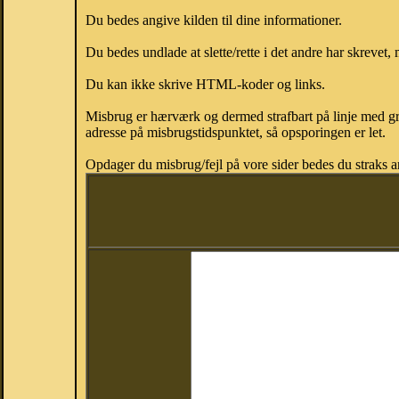
Du bedes angive kilden til dine informationer.
Du bedes undlade at slette/rette i det andre har skrevet, 
Du kan ikke skrive HTML-koder og links.
Misbrug er hærværk og dermed strafbart på linje med gr
adresse på misbrugstidspunktet, så opsporingen er let.
Opdager du misbrug/fejl på vore sider bedes du straks a