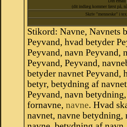
Din email
(dit indlæg kommer først på, nå
Skriv "menneske" i te
Stikord: Navne, Navnets 
Peyvand, hvad betyder Pe
Peyvand, navn Peyvand, n
Peyvand, Peyvand, navne
betyder navnet Peyvand, 
betyr, betydning af navne
Peyvand, navn betydning,
fornavne,
navne
. Hvad sk
navnet, navne betydning, 
navne, betydning af navn