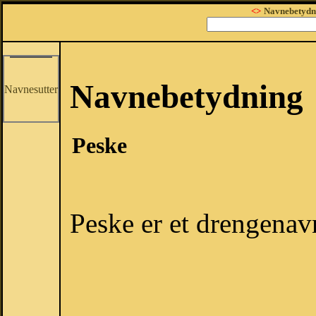
<>
Navnebetydn
Navnebetydning
Navnesutter
Peske
Peske er et drengenav